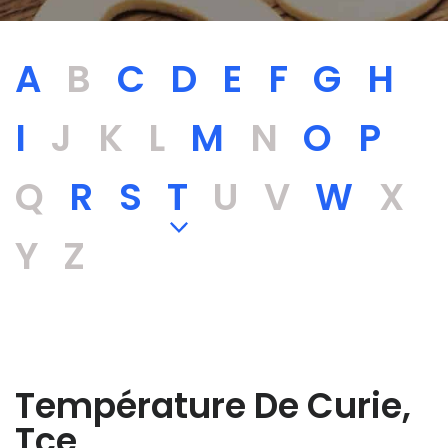
A
B
C
D
E
F
G
H
I
J K L
M
N
O
P
Q
R
S
T
U V
W
X
Y Z
Température De Curie,
Tce